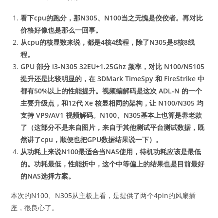
看下cpu的跑分，那N305、N100当之无愧是佼佼者。再对比
价格好像也是那么一回事。
从cpu的核显数来说，都是4核4线程，除了N305是8核8线
程。
GPU 部分 i3-N305 32EU+1.25Ghz 频率，对比 N100/N5105
提升还是比较明显的，在 3DMark TimeSpy 和 FireStrike 中
都有50%以上的性能提升。视频编解码是这次 ADL-N 的一个
主要升级点，和12代 Xe 核显相同的架构，让 N100/N305 均
支持 VP9/AV1 视频解码。N100、N305基本上也算是养老款
了（这部分不是来自图片，来自于其他测试平台测试数据，既
然讲了cpu，顺便也把GPU数据结果说一下）。
从功耗上来说N100最适合当NAS使用，待机功耗应该是最低
的。功耗最低，性能折中，这个中等偏上的结果也是目前最好
的NAS选择方案。
本次的N100、N305从主板上看，是提供了两个4pin的风扇插
座，很良心了。