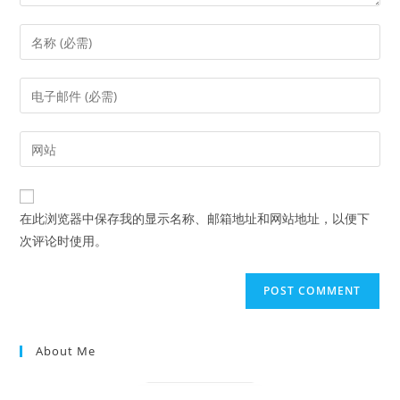
Enter
your
name
Enter
or
your
username
email
Enter
to
address
your
comment
to
website
comment
URL
在此浏览器中保存我的显示名称、邮箱地址和网站地址，以便下
(optional)
次评论时使用。
About Me