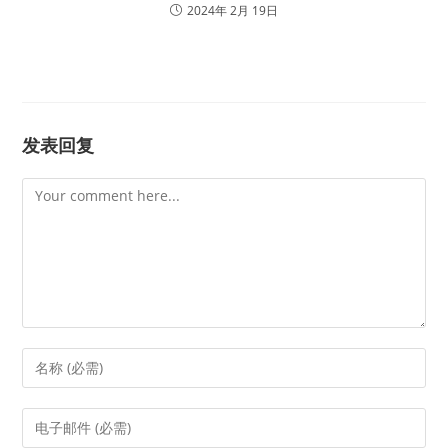
2024年 2月 19日
发表回复
Comment
Enter
your
name
Enter
or
your