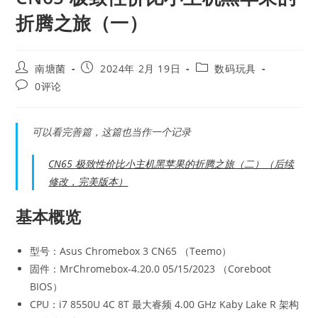
折腾之旅（一）
Post
Post
Post
南塘菌
2024年 2月 19日
数码玩具
author:
published:
category:
Post
0评论
comments:
可以看完善篇，这篇也当作一个记录
CN65 极致性价比小主机黑苹果的折腾之旅（二）（后续
修改，完美版本）
基本概览
型号：Asus Chromebox 3 CN65 （Teemo）
固件：MrChromebox-4.20.0 05/15/2023 （Coreboot
BIOS）
CPU：i7 8550U 4C 8T 最大睿频 4.00 GHz Kaby Lake R 架构