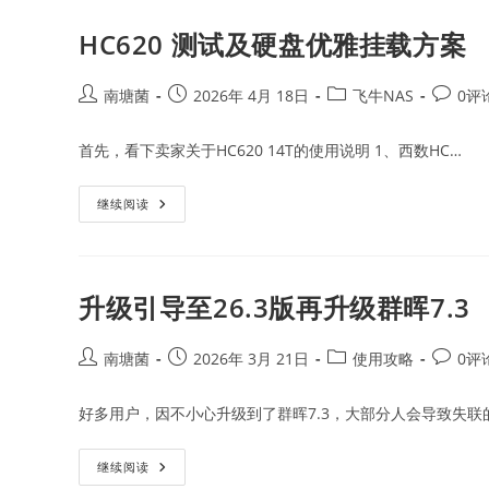
HC620 测试及硬盘优雅挂载方案
Post
Post
Post
Post
南塘菌
2026年 4月 18日
飞牛NAS
0评
author:
published:
category:
commen
首先，看下卖家关于HC620 14T的使用说明 1、西数HC…
HC620
继续阅读
测
试
及
硬
盘
优
升级引导至26.3版再升级群晖7.3
雅
挂
载
方
Post
Post
Post
Post
南塘菌
2026年 3月 21日
使用攻略
0评
案
author:
published:
category:
commen
好多用户，因不小心升级到了群晖7.3，大部分人会导致失联
升
继续阅读
级