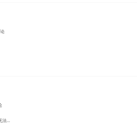
评论
nts:
论
ts:
无法…