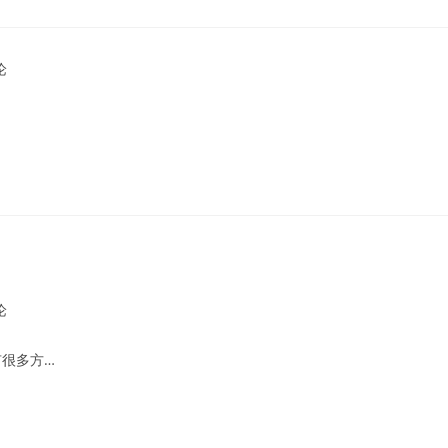
论
ts:
论
ts:
很多方…