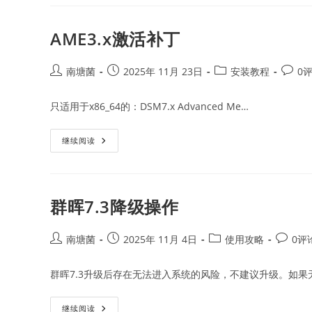
机
器，
旧
群
AME3.x激活补丁
晖
数
据
迁
Post
Post
Post
Post
南塘菌
2025年 11月 23日
安装教程
0
移
author:
published:
category:
comme
只适用于x86_64的：DSM7.x Advanced Me…
AME3.x
继续阅读
激
活
补
丁
群晖7.3降级操作
Post
Post
Post
Post
南塘菌
2025年 11月 4日
使用攻略
0评
author:
published:
category:
commen
群晖7.3升级后存在无法进入系统的风险，不建议升级。如果
群
继续阅读