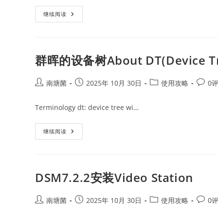
群
继续阅读
晖
支
持
Wifi
网
卡
群晖的设备树About DT(Device Tr
版
本
查
询
Post
Post
Post
Post
南塘菌
2025年 10月 30日
使用攻略
0
author:
published:
category:
comme
Terminology dt: device tree wi…
群
继续阅读
晖
的
设
备
树
About
DSM7.2.2安装Video Station
DT(Device
Tree)
Post
Post
Post
Post
南塘菌
2025年 10月 30日
使用攻略
0
author:
published:
category:
comme