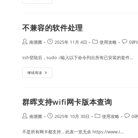
晖
7.3
降
级
操
作
不兼容的软件处理
Post
Post
Post
Post
南塘菌
2025年 11月 4日
使用攻略
0评
author:
published:
category:
commen
ssh登陆后，sudo -i输入以下命令列出所有已安装的套件…
不
继续阅读
兼
容
的
软
件
处
群晖支持wifi网卡版本查询
理
Post
Post
Post
Post
南塘菌
2025年 10月 30日
使用攻略
0
author:
published:
category:
comme
不是所有网卡都支持，此表一览无余 https://www.i…