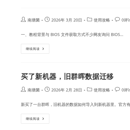
引
导
至
26.3
版
Post
Post
Post
Post
南塘菌
2026年 3月 20日
使用攻略
0评
再
author:
published:
category:
commen
升
级
一、教程背景与 BIOS 文件获取方式不少网友询问 BIOS…
群
晖
7.3
继续阅读
买了新机器，旧群晖数据迁移
Post
Post
Post
Post
南塘菌
2026年 2月 28日
使用攻略
0评
author:
published:
category:
commen
新买了一台群晖，旧机器的数据如何导入到新机器里。官方有
买
继续阅读
了
新