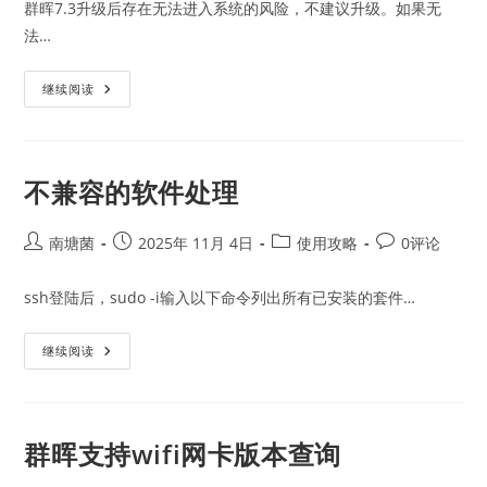
群晖7.3升级后存在无法进入系统的风险，不建议升级。如果无
法…
群
继续阅读
晖
7.3
降
级
操
作
不兼容的软件处理
Post
Post
Post
Post
南塘菌
2025年 11月 4日
使用攻略
0评论
author:
published:
category:
comments:
ssh登陆后，sudo -i输入以下命令列出所有已安装的套件…
不
继续阅读
兼
容
的
软
件
处
群晖支持wifi网卡版本查询
理