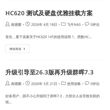
工
具
AIDA64
HC620 测试及硬盘优雅挂载方案
Extreme
V7.65.7400
绿
色
Post
Post
Post
Post
南塘菌
2026年 4月 18日
飞牛NAS
0评论
中
author:
published:
category:
comments:
文
免
首先，看下卖家关于HC620 14T的使用说明 1、西数HC…
安
装
版
HC620
继续阅读
测
试
及
硬
盘
优
升级引导至26.3版再升级群晖7.3
雅
挂
载
方
Post
Post
Post
Post
南塘菌
2026年 3月 21日
使用攻略
0评论
案
author:
published:
category:
comments:
好多用户，因不小心升级到了群晖7.3，大部分人会导致失联的
情…