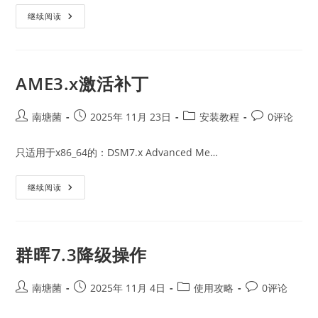
买
继续阅读
了
新
机
器，
旧
群
AME3.x激活补丁
晖
数
据
迁
Post
Post
Post
Post
南塘菌
2025年 11月 23日
安装教程
0评论
移
author:
published:
category:
comments:
只适用于x86_64的：DSM7.x Advanced Me…
AME3.x
继续阅读
激
活
补
丁
群晖7.3降级操作
Post
Post
Post
Post
南塘菌
2025年 11月 4日
使用攻略
0评论
author:
published:
category:
comments: