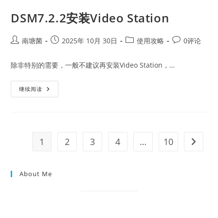
树
About
DSM7.2.2安装Video Station
DT(Device
Tree)
Post
Post
Post
Post
南塘菌
2025年 10月 30日
使用攻略
0评论
author:
published:
category:
comments:
除非特别的需要，一般不建议再安装Video Station，…
DSM7.2.2
继续阅读
安
装
Video
Station
1
2
3
4
…
10
Go to t
About Me