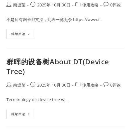
Post
Post
Post
Post
南塘菌
2025年 10月 30日
使用攻略
0评论
author:
published:
category:
comments:
不是所有网卡都支持，此表一览无余 https://www.i…
群
继续阅读
晖
支
持
Wifi
网
卡
群晖的设备树About DT(Device
版
本
Tree)
查
询
Post
Post
Post
Post
南塘菌
2025年 10月 30日
使用攻略
0评论
author:
published:
category:
comments:
Terminology dt: device tree wi…
群
继续阅读
晖
的
设
备