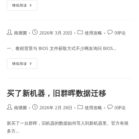
升
继续阅读
级
引
导
至
26.3
版
Post
Post
Post
Post
南塘菌
2026年 3月 20日
使用攻略
0评论
再
author:
published:
category:
comments:
升
级
一、教程背景与 BIOS 文件获取方式不少网友询问 BIOS…
群
晖
7.3
继续阅读
买了新机器，旧群晖数据迁移
Post
Post
Post
Post
南塘菌
2026年 2月 28日
使用攻略
0评论
author:
published:
category:
comments:
新买了一台群晖，旧机器的数据如何导入到新机器里。官方有很
多方…