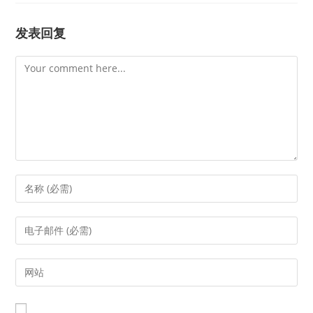
发表回复
Comment
Enter
your
name
Enter
or
your
username
email
Enter
to
address
your
comment
to
website
comment