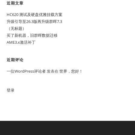
近期文章
HC620 测试及硬盘优雅挂载方案
升级引导至26.3版再升级群晖7.3
（无标题）
买了新机器，旧群晖数据迁移
AME3.x激活补丁
近期评论
一位WordPress评论者
发表在
世界，您好！
登录