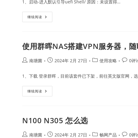
1、启动-进入默认引导uefi Shell/ 原因：未设置得…
畅
继续阅读
网
主
机
问
题
汇
使用群晖NAS搭建VPN服务器，
总
Post
Post
Post
Post
南塘菌
2024年 2月 27日
使用攻略
0评
author:
published:
category:
commen
1、下载 登录群晖，目前该套件已下架，前往英文版官网，选
使
继续阅读
用
群
晖
NAS
搭
建
N100 N305 怎么选
VPN
服
务
器，
Post
Post
Post
Post
南塘菌
2024年 2月 27日
畅网产品
0评