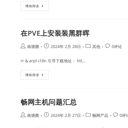
群
继续阅读
晖
系
统
事
件，
让
在PVE上安装装黑群晖
微
信
推
送
Post
Post
Post
Post
南塘菌
2024年 2月 28日
其他
0评论
告
author:
published:
category:
comments:
知
rr & arpl-i18n 引导下载地址： htt…
在
继续阅读
PVE
上
安
装
装
黑
畅网主机问题汇总
群
晖
Post
Post
Post
Post
南塘菌
2024年 2月 27日
畅网产品
0评
author:
published:
category:
commen