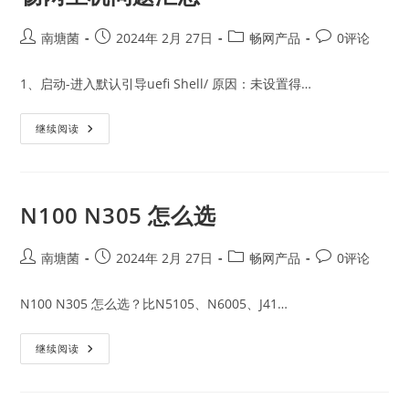
Post
Post
Post
Post
南塘菌
2024年 2月 27日
畅网产品
0评论
author:
published:
category:
comments:
1、启动-进入默认引导uefi Shell/ 原因：未设置得…
畅
继续阅读
网
主
机
问
题
汇
N100 N305 怎么选
总
Post
Post
Post
Post
南塘菌
2024年 2月 27日
畅网产品
0评论
author:
published:
category:
comments:
N100 N305 怎么选？比N5105、N6005、J41…
N100
继续阅读
N305
怎
么
选