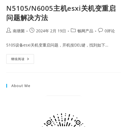
N5105/N6005主机esxi关机变重启
问题解决方法
Post
Post
Post
Post
南塘菌
2024年 2月 19日
畅网产品
0评论
author:
published:
category:
comments:
5105设备esxi关机变重启问题，开机按DEL键，找到如下…
N5105/N6005
继续阅读
主
机
Esxi
关
机
变
About Me
重
启
问
题
解
决
方
法