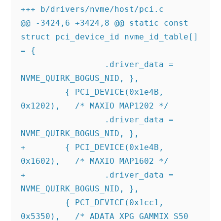
+++ b/drivers/nvme/host/pci.c

@@ -3424,6 +3424,8 @@ static const 
struct pci_device_id nvme_id_table[] 
= {

                 .driver_data = 
NVME_QUIRK_BOGUS_NID, },

         { PCI_DEVICE(0x1e4B, 
0x1202),   /* MAXIO MAP1202 */

                 .driver_data = 
NVME_QUIRK_BOGUS_NID, },

+        { PCI_DEVICE(0x1e4B, 
0x1602),   /* MAXIO MAP1602 */

+                .driver_data = 
NVME_QUIRK_BOGUS_NID, },

         { PCI_DEVICE(0x1cc1, 
0x5350),   /* ADATA XPG GAMMIX S50 