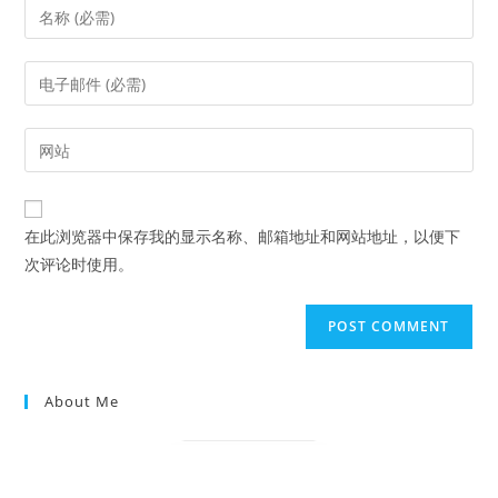
Enter
your
name
Enter
or
your
username
email
Enter
to
address
your
comment
to
website
comment
URL
在此浏览器中保存我的显示名称、邮箱地址和网站地址，以便下
(optional)
次评论时使用。
About Me