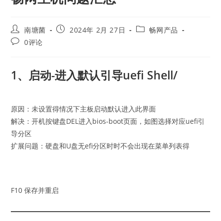
Post
Post
Post
南塘菌
2024年 2月 27日
畅网产品
author:
published:
category:
Post
0评论
comments:
1、启动-进入默认引导uefi Shell/
原因：未设置得情况下主板启动默认进入此界面
解决：开机按键盘DEL进入bios-boot页面，如图选择对应uefi引
导分区
扩展问题：硬盘和U盘无efi分区时时不会出现在菜单列表得
F10 保存并重启