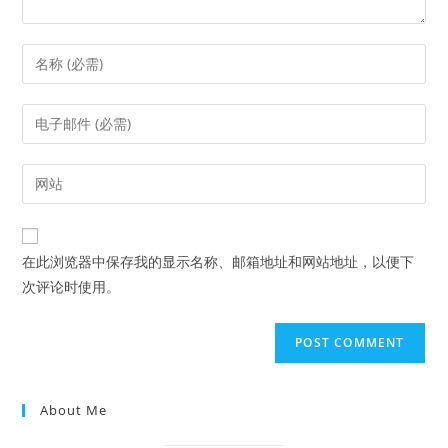
Enter
your
name
Enter
or
your
username
email
Enter
to
address
your
comment
to
website
comment
URL
在此浏览器中保存我的显示名称、邮箱地址和网站地址，以便下
(optional)
次评论时使用。
About Me