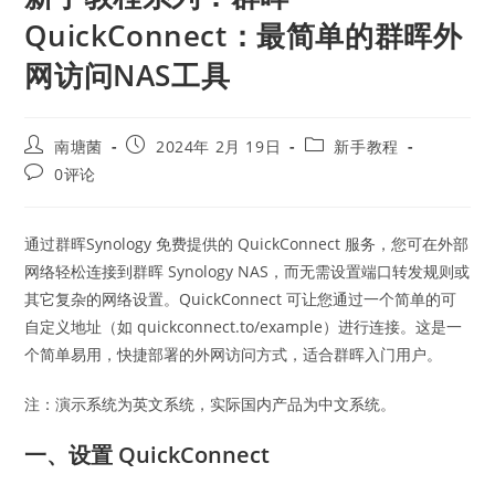
QuickConnect：最简单的群晖外
网访问NAS工具
Post
Post
Post
南塘菌
2024年 2月 19日
新手教程
author:
published:
category:
Post
0评论
comments:
通过群晖Synology 免费提供的 QuickConnect 服务，您可在外部
网络轻松连接到群晖 Synology NAS，而无需设置端口转发规则或
其它复杂的网络设置。QuickConnect 可让您通过一个简单的可
自定义地址（如 quickconnect.to/example）进行连接。这是一
个简单易用，快捷部署的外网访问方式，适合群晖入门用户。
注：演示系统为英文系统，实际国内产品为中文系统。
一、设置 QuickConnect