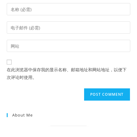
Enter
your
name
Enter
or
your
username
email
Enter
to
address
your
comment
to
website
comment
URL
在此浏览器中保存我的显示名称、邮箱地址和网站地址，以便下
(optional)
次评论时使用。
About Me