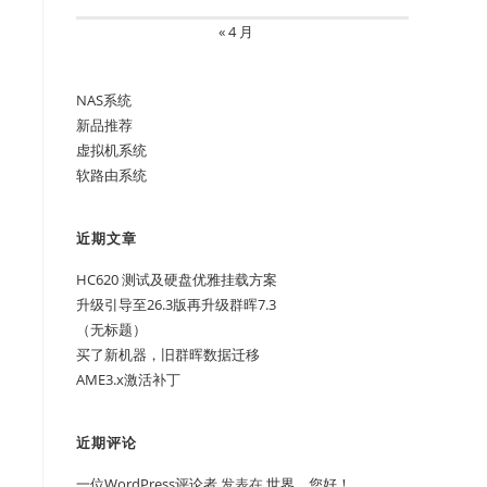
« 4 月
NAS系统
新品推荐
虚拟机系统
软路由系统
近期文章
HC620 测试及硬盘优雅挂载方案
升级引导至26.3版再升级群晖7.3
（无标题）
买了新机器，旧群晖数据迁移
AME3.x激活补丁
近期评论
一位WordPress评论者
发表在
世界，您好！