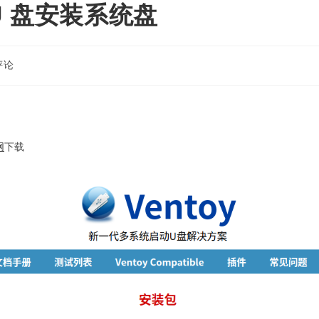
 U 盘安装系统盘
评论
nts:
网
下载