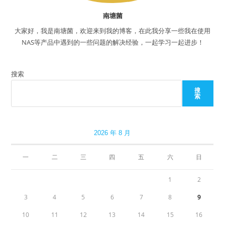
南塘菌
大家好，我是南塘菌，欢迎来到我的博客，在此我分享一些我在使用
NAS等产品中遇到的一些问题的解决经验，一起学习一起进步！
搜索
搜
索
2026 年 8 月
一
二
三
四
五
六
日
1
2
3
4
5
6
7
8
9
10
11
12
13
14
15
16