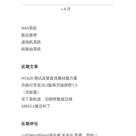
« 4 月
NAS系统
新品推荐
虚拟机系统
软路由系统
近期文章
HC620 测试及硬盘优雅挂载方案
升级引导至26.3版再升级群晖7.3
（无标题）
买了新机器，旧群晖数据迁移
AME3.x激活补丁
近期评论
一位WordPress评论者
发表在
世界，您好！